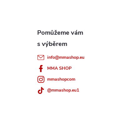
info
@
mmashop.eu
MMA SHOP
mmashopcom
@mmashop.eu1