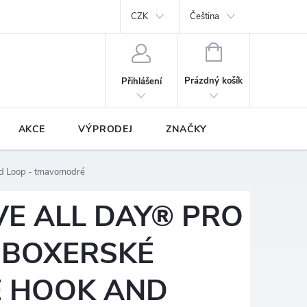
y
Podmínky ochrany osobních údajů
CZK
Prodávané značky
Čeština
NÁKUPNÍ
KOŠÍK
Prázdný košík
Přihlášení
AKCE
VÝPRODEJ
ZNAČKY
nd Loop - tmavomodré
VE ALL DAY® PRO
 BOXERSKÉ
E HOOK AND