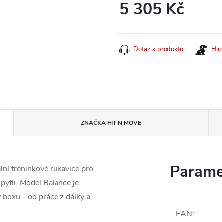
5 305 Kč
Měrná
cena:
Dotaz k produktu
Hlí
ZNAČKA
HIT N MOVE
Parame
ní tréninkové rukavice pro
 pytli. Model Balance je
 boxu - od práce z dálky a
EAN
: