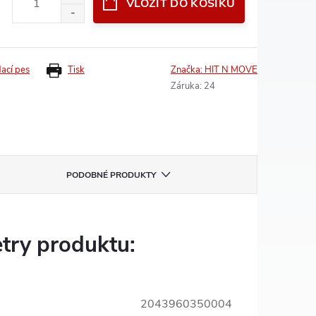
VLOŽIT DO KOŠÍKU
dací pes
Tisk
Značka:
HIT N MOVE
Záruka
:
24
PODOBNÉ PRODUKTY
try produktu:
2043960350004