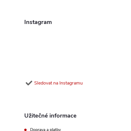
Z
á
Instagram
p
a
t
í
Sledovat na Instagramu
Užitečné informace
Doprava a platby