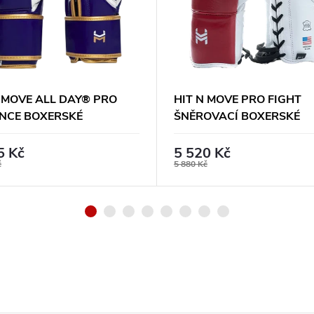
N MOVE ALL DAY® PRO
HIT N MOVE PRO FIGHT
NCE BOXERSKÉ
ŠNĚROVACÍ BOXERSKÉ
VICE HOOK AND LOOP -
RUKAVICE - ČERVENO/BÍ
OVÉ
5 Kč
5 520 Kč
č
5 880 Kč