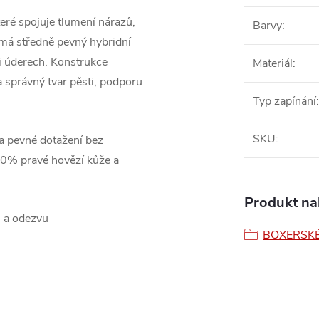
eré spojuje tlumení nárazů,
Barvy
:
í má středně pevný hybridní
i úderech. Konstrukce
Materiál
:
a správný tvar pěsti, podporu
Typ zapínání
:
SKU
:
a pevné dotažení bez
00% pravé hovězí kůže a
Produkt nal
u a odezvu
BOXERSKÉ