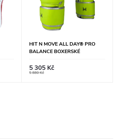
HIT N MOVE ALL DAY® PRO
HIT N 
BALANCE BOXERSKÉ
BALAN
LÉ
RUKAVICE HOOK AND LOOP -
BOXERS
NEON ZELENÉ
TMAVO
5 305 Kč
5 305
5 880 Kč
5 880 Kč