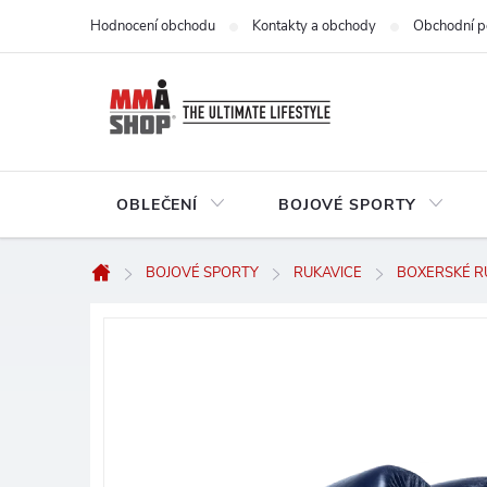
Přejít
Hodnocení obchodu
Kontakty a obchody
Obchodní p
na
obsah
OBLEČENÍ
BOJOVÉ SPORTY
BOJOVÉ SPORTY
RUKAVICE
BOXERSKÉ R
Domů