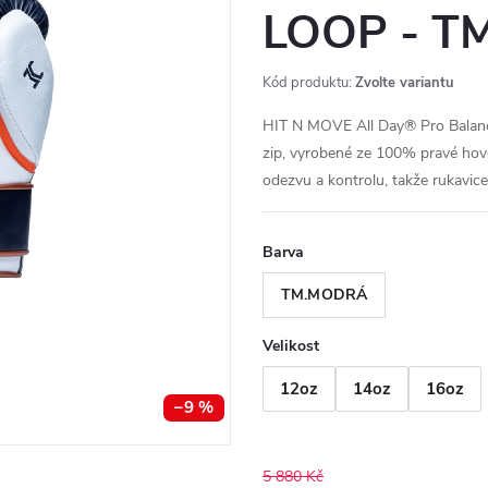
LOOP - 
Kód produktu:
Zvolte variantu
HIT N MOVE All Day® Pro Balanc
zip, vyrobené ze 100% pravé hov
odezvu a kontrolu, takže rukavice 
Barva
TM.MODRÁ
Velikost
12oz
14oz
16oz
–9 %
5 880 Kč