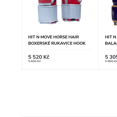
HIT N MOVE HORSE HAIR
HIT 
 SVĚTLE
BOXERSKÉ RUKAVICE HOOK
BALA
AND LOOP - ČERVENO/BÍLÉ
RUKA
FIAL
5 520 Kč
5 30
5 600 Kč
5 880 K