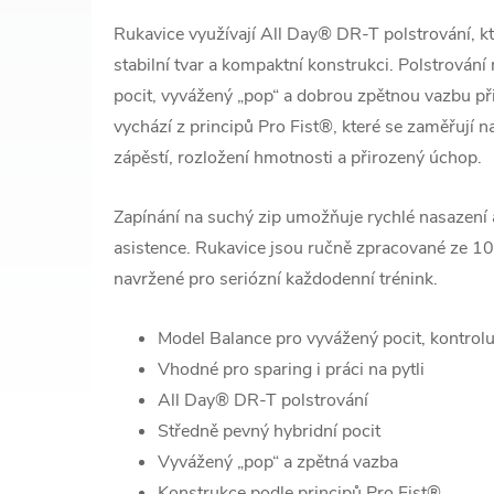
Rukavice využívají All Day® DR-T polstrování, kt
stabilní tvar a kompaktní konstrukci. Polstrován
pocit, vyvážený „pop“ a dobrou zpětnou vazbu př
vychází z principů Pro Fist®, které se zaměřují n
zápěstí, rozložení hmotnosti a přirozený úchop.
Zapínání na suchý zip umožňuje rychlé nasazení 
asistence. Rukavice jsou ručně zpracované ze 1
navržené pro seriózní každodenní trénink.
Model Balance pro vyvážený pocit, kontrol
Vhodné pro sparing i práci na pytli
All Day® DR-T polstrování
Středně pevný hybridní pocit
Vyvážený „pop“ a zpětná vazba
Konstrukce podle principů Pro Fist®