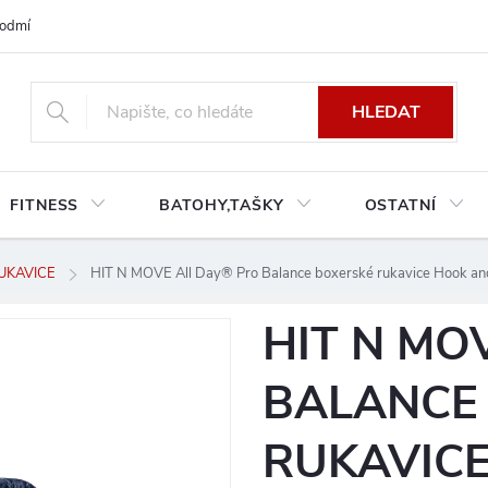
odmínky platné pro Českou a Slovenskou republiku
Reklamace a výměn
HLEDAT
FITNESS
BATOHY,TAŠKY
OSTATNÍ
UKAVICE
HIT N MOVE All Day® Pro Balance boxerské rukavice Hook a
HIT N MO
BALANCE
RUKAVIC