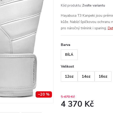
Kód produktu:
Zvolte variantu
Hayabusa T3 Kanpeki jsou prémiové
kůže. Nabízí špičkovou ochranu ru
pro náročný trénink i sparing.
Det
Barva
BÍLÁ
Velikost
12oz
14oz
16oz
–20 %
5 470 Kč
4 370 Kč
Měrná