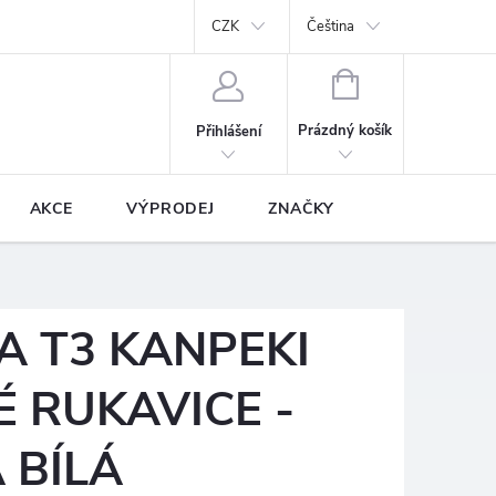
y
Podmínky ochrany osobních údajů
CZK
Prodávané značky
Čeština
NÁKUPNÍ
KOŠÍK
Prázdný košík
Přihlášení
AKCE
VÝPRODEJ
ZNAČKY
 T3 KANPEKI
 RUKAVICE -
 BÍLÁ