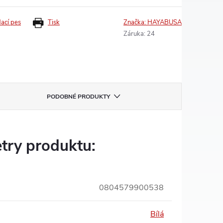
dací pes
Tisk
Značka:
HAYABUSA
Záruka
:
24
PODOBNÉ PRODUKTY
try produktu:
0804579900538
Bílá