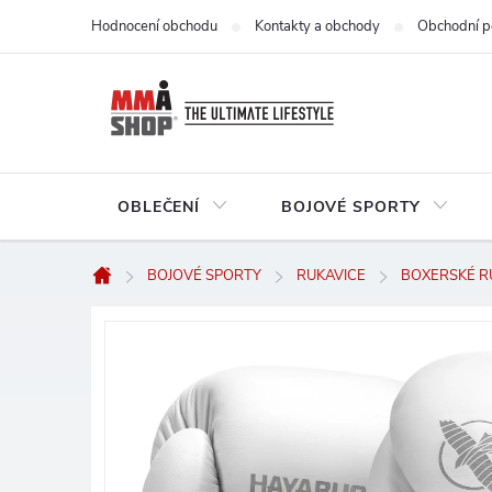
Přejít
Hodnocení obchodu
Kontakty a obchody
Obchodní p
na
obsah
OBLEČENÍ
BOJOVÉ SPORTY
BOJOVÉ SPORTY
RUKAVICE
BOXERSKÉ R
Domů