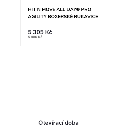
HIT N MOVE ALL DAY® PRO
HIT N 
AGILITY BOXERSKÉ RUKAVICE
SUVARI
HOOK AND LOOP - RŮŽOVÉ
ŠNĚROV
5 305 Kč
5 520
5 880 Kč
5 880 Kč
Otevírací doba