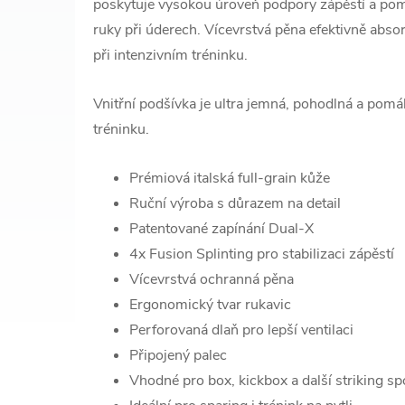
poskytuje vysokou úroveň podpory zápěstí a pom
ruky při úderech. Vícevrstvá pěna efektivně absor
při intenzivním tréninku.
Vnitřní podšívka je ultra jemná, pohodlná a pom
tréninku.
Prémiová italská full-grain kůže
Ruční výroba s důrazem na detail
Patentované zapínání Dual-X
4x Fusion Splinting pro stabilizaci zápěstí
Vícevrstvá ochranná pěna
Ergonomický tvar rukavic
Perforovaná dlaň pro lepší ventilaci
Připojený palec
Vhodné pro box, kickbox a další striking sp