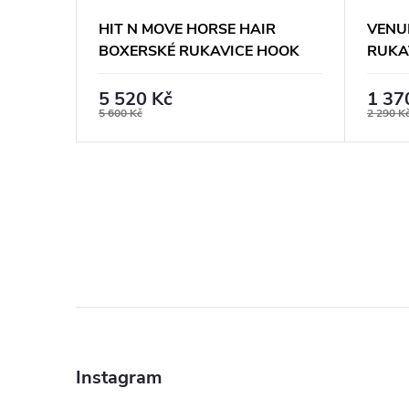
PRO
HIT N MOVE HORSE HAIR
VENU
BOXERSKÉ RUKAVICE HOOK
RUKA
 NEON.
AND LOOP - BÍLÉ
5 520 Kč
1 37
5 600 Kč
2 290 K
Z
á
Instagram