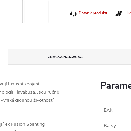
cena:
Dotaz k produktu
Hlí
ZNAČKA
HAYABUSA
Parame
ují luxusní spojení
nologií Hayabusa. Jsou ručně
á vyniká dlouhou životností,
EAN
:
í 4x Fusion Splinting
Barvy
: