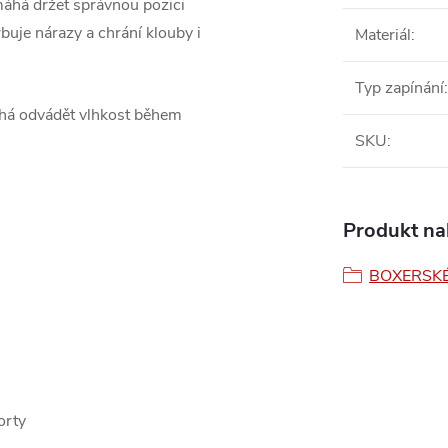
áhá držet správnou pozici
buje nárazy a chrání klouby i
Materiál
:
Typ zapínání
:
áhá odvádět vlhkost během
SKU
:
Produkt nal
BOXERSKÉ
orty