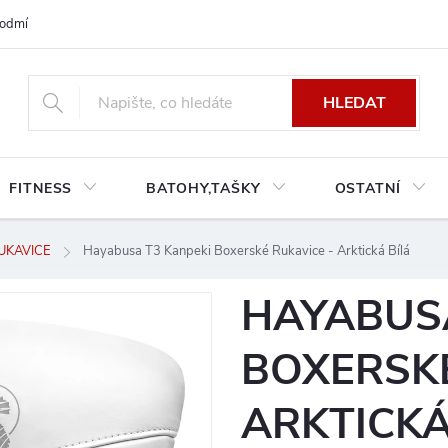
odmínky platné pro Českou a Slovenskou republiku
Reklamace a výměn
HLEDAT
FITNESS
BATOHY,TAŠKY
OSTATNÍ
UKAVICE
Hayabusa T3 Kanpeki Boxerské Rukavice - Arktická Bílá
HAYABUSA
BOXERSKÉ
ARKTICKÁ