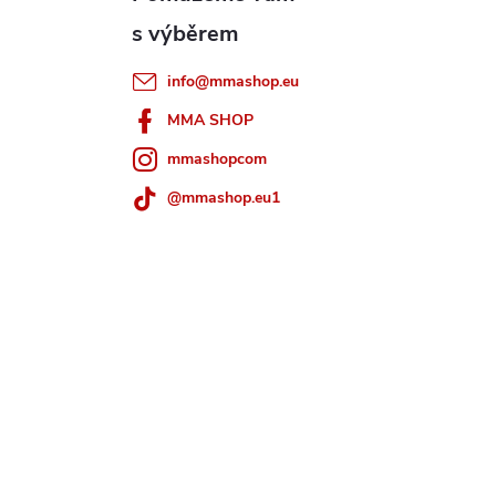
info
@
mmashop.eu
MMA SHOP
mmashopcom
@mmashop.eu1