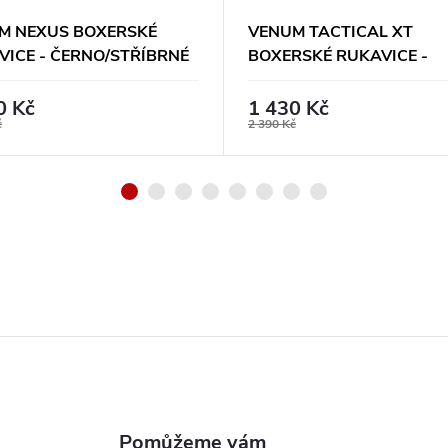
M NEXUS BOXERSKÉ
VENUM TACTICAL XT
VICE - ČERNO/STŘÍBRNÉ
BOXERSKÉ RUKAVICE -
ČERNO/VÍNOVO/ZLATÉ
0 Kč
1 430 Kč
č
2 390 Kč