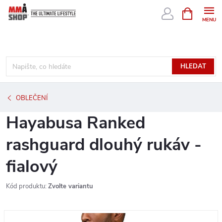
Přejít
NÁKUPNÍ
KOŠÍK
na
obsah
HLEDAT
OBLEČENÍ
Hayabusa Ranked
rashguard dlouhý rukáv -
fialový
Kód produktu:
Zvolte variantu