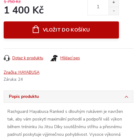
1 750 Kč
1 400 Kč
Měrná
cena:
VLOŽIT DO KOŠÍKU
Dotaz k produktu
Hlídací pes
Značka:
HAYABUSA
Záruka
:
24
Popis produktu
Rashguard Hayabusa Ranked s dlouhým rukávem je navržen
tak, aby vám poskytl maximální pohodlí a podpořil váš výkon
během tréninku Jiu Jitsu Díky soutěžnímu střihu a přesnému
padnutí poskytuje výjimečnou pohyblivost. Vysoce výkonná