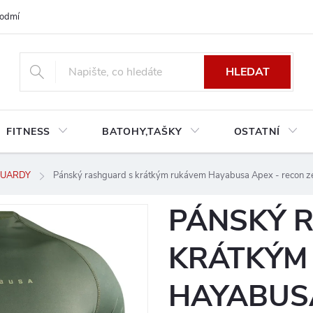
odmínky platné pro Českou a Slovenskou republiku
Reklamace a výměn
HLEDAT
FITNESS
BATOHY,TAŠKY
OSTATNÍ
UARDY
Pánský rashguard s krátkým rukávem Hayabusa Apex - recon z
PÁNSKÝ 
KRÁTKÝM
HAYABUSA