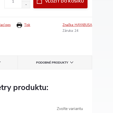
VLOŽIT DO KOŠÍKU
dací pes
Tisk
Značka:
HAYABUSA
Záruka
:
24
PODOBNÉ PRODUKTY
try produktu:
Zvolte variantu