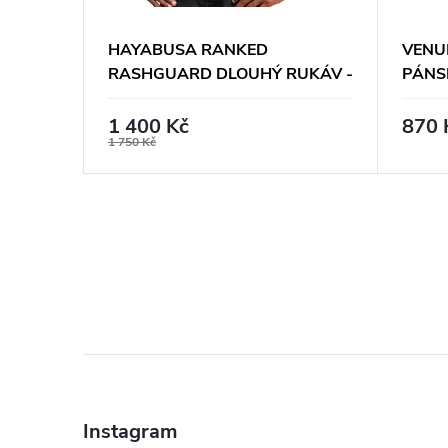
S
HAYABUSA RANKED
VENU
RASHGUARD DLOUHÝ RUKÁV -
PÁNS
D -
ČERNÝ
RUKÁ
1 400 Kč
870 
1 750 Kč
Z
á
Instagram