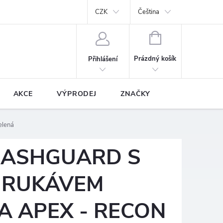
y
Podmínky ochrany osobních údajů
CZK
Prodávané značky
Čeština
NÁKUPNÍ
KOŠÍK
Prázdný košík
Přihlášení
AKCE
VÝPRODEJ
ZNAČKY
elená
RASHGUARD S
 RUKÁVEM
 APEX - RECON