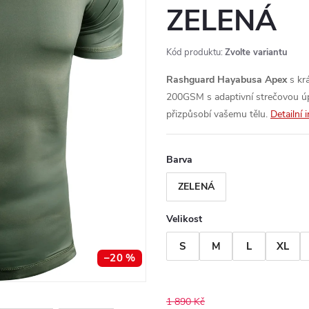
ZELENÁ
Kód produktu:
Zvolte variantu
Rashguard Hayabusa Apex
s kr
200GSM s adaptivní strečovou úpr
přizpůsobí vašemu tělu.
Detailní 
Barva
ZELENÁ
Velikost
S
M
L
XL
–20 %
1 890 Kč