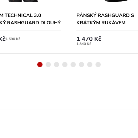
M TECHNICAL 3.0
PÁNSKÝ RASHGUARD S
KÝ RASHGUARD DLOUHÝ
KRÁTKÝM RUKÁVEM
V - ŠEDÝ
HAYABUSA PRO RANKED 
FIALOVÝ
Kč
1 470 Kč
1 590 Kč
1 840 Kč