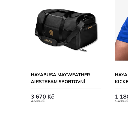
HAYABUSA MAYWEATHER
HAYA
LE
AIRSTREAM SPORTOVNÍ
KICK
TAŠKA - ČERNO/ZLATÁ
3 670 Kč
1 18
4 590 Kč
1 480 K