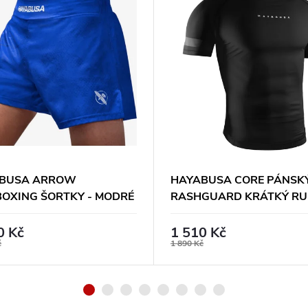
BUSA ARROW
HAYABUSA CORE PÁNSK
BOXING ŠORTKY - MODRÉ
RASHGUARD KRÁTKÝ RU
ČERNÝ
0 Kč
1 510 Kč
č
1 890 Kč