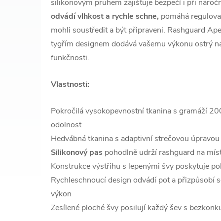
silikonovým pruhem zajišťuje bezpečí i při nároč
odvádí vlhkost a rychle schne,
pomáhá regulovat 
mohli soustředit a být připraveni. Rashguard Ap
tygřím designem dodává vašemu výkonu ostrý n
funkčnosti.
Vlastnosti:
Pokročilá vysokopevnostní tkanina s gramáží 20
odolnost
Hedvábná tkanina s adaptivní strečovou úpravou
Silikonový pas
pohodlně udrží rashguard na mís
Konstrukce výstřihu s lepenými švy poskytuje poh
Rychleschnoucí design odvádí pot a přizpůsobí se
výkon
Zesílené ploché švy posilují každý šev s bezkonk