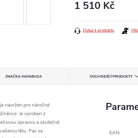
1 510 Kč
Měrná
cena:
Dotaz k produktu
Hlí
ZNAČKA
HAYABUSA
SOUVISEJÍCÍ PRODUKTY
Parame
je navržen pro náročné
žíněnce. Je vyroben z
rečovou úpravou a skutečně
 vašemu tělu. Pas se
EAN
: