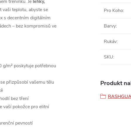
ném tréninku. Je
lehký,
vaši teplotu, abyste se
Pro Koho
:
ex s decentním digitálním
ádech – bez kompromisů ve
Barvy
:
Rukáv
:
SKU
:
0 g/m² poskytuje potřebnou
 se přizpůsobí vašemu tělu
Produkt nal
tě
RASHGU
odlí bez tření
 vaší pokožce pro elitní
urenční pevností