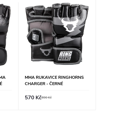
MA
MMA RUKAVICE RINGHORNS
VENUM 
É
CHARGER - ČERNÉ
RUKAVI
570 Kč
790 K
890 Kč