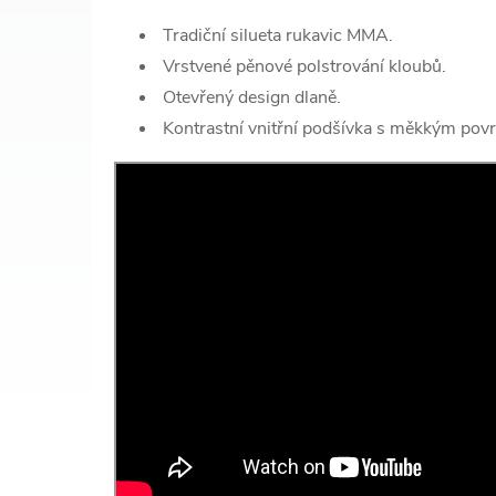
Tradiční silueta rukavic MMA.
Vrstvené pěnové polstrování kloubů.
Otevřený design dlaně.
Kontrastní vnitřní podšívka s měkkým pov