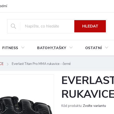
odmínky platné pro Českou a Slovenskou republiku
Reklamace a výměn
HLEDAT
FITNESS
BATOHY,TAŠKY
OSTATNÍ
CE
Everlast Titan Pro MMA rukavice - černé
EVERLAST
RUKAVICE
Kód produktu:
Zvolte variantu