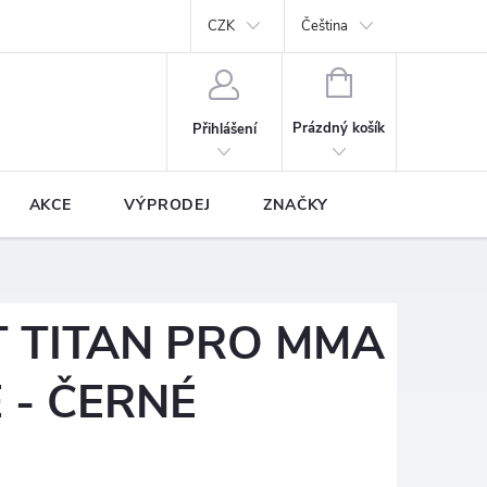
y
Podmínky ochrany osobních údajů
CZK
Prodávané značky
Čeština
NÁKUPNÍ
KOŠÍK
Prázdný košík
Přihlášení
AKCE
VÝPRODEJ
ZNAČKY
 TITAN PRO MMA
 - ČERNÉ