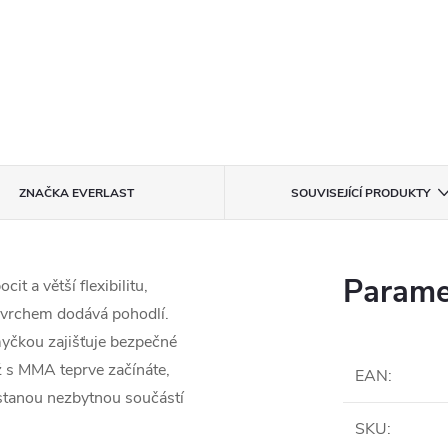
ZNAČKA
EVERLAST
SOUVISEJÍCÍ PRODUKTY
Parame
t a větší flexibilitu,
ovrchem dodává pohodlí.
yčkou zajišťuje bezpečné
ž s MMA teprve začínáte,
EAN
:
ě stanou nezbytnou součástí
SKU
: