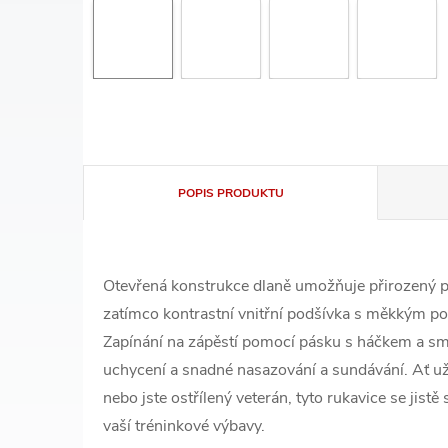
POPIS PRODUKTU
Otevřená konstrukce dlaně umožňuje přirozený poci
zatímco kontrastní vnitřní podšívka s měkkým p
Zapínání na zápěstí pomocí pásku s háčkem a sm
uchycení a snadné nasazování a sundávání. Ať u
nebo jste ostřílený veterán, tyto rukavice se jist
vaší tréninkové výbavy.