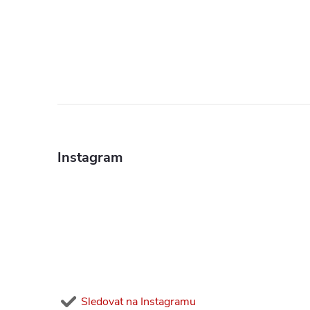
Z
á
Instagram
p
a
t
í
Sledovat na Instagramu