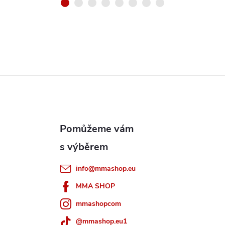
info
@
mmashop.eu
MMA SHOP
mmashopcom
@mmashop.eu1