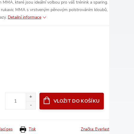
 MMA, které jsou ideální volbou pro váš trénink a sparing.
etu rukavic MMA s vrstveným pěnovým polstrováním kloubů,
azy.
Detailní informace
VLOŽIT DO KOŠÍKU
dací pes
Tisk
Značka:
Everlast