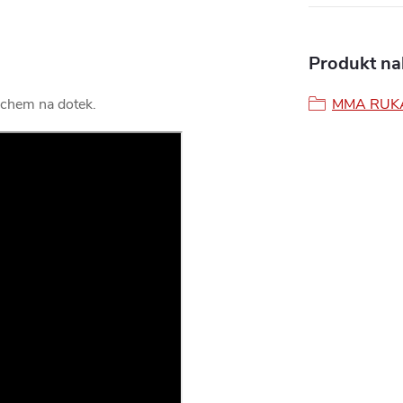
Produkt nal
rchem na dotek.
MMA RUK