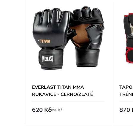
 MMA
EVERLAST TITAN MMA
TAPO
RUKAVICE - ČERNO/ZLATÉ
TRÉN
ČERN
620 Kč
870 
890 Kč