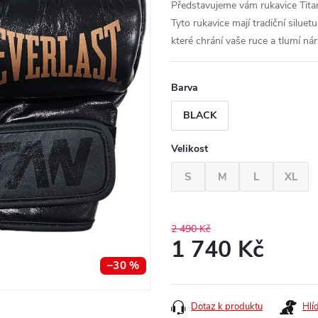
Představujeme vám rukavice Titan
Tyto rukavice mají tradiční silu
které chrání vaše ruce a tlumí nár
Barva
BLACK
Velikost
S
M
L
XL
2 490 Kč
1 740 Kč
–30 %
Měrná
cena:
Dotaz k produktu
Hlí