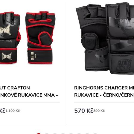
UT CRAFTON
RINGHORNS CHARGER M
INKOVÉ RUKAVICE MMA -
RUKAVICE - ČERNO/ČERN
O/ČERVENO/BÉŽOVÉ
Kč
570 Kč
1 100 Kč
890 Kč