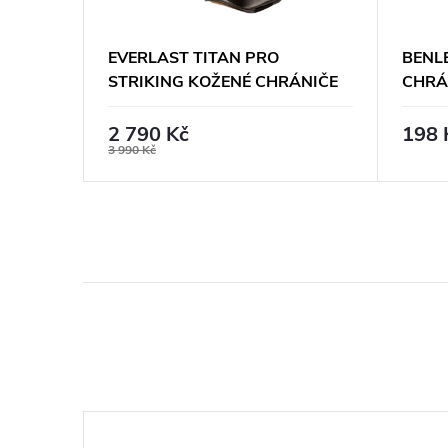
ES MO
EVERLAST TITAN PRO
BENL
STRIKING KOŽENÉ CHRÁNIČE
CHRÁ
HOLENÍ - ČERNÉ
MODR
2 790 Kč
198 
3 990 Kč