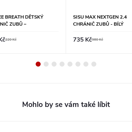
EE BREATH DĚTSKÝ
SISU MAX NEXTGEN 2.4
NIČ ZUBŮ –
CHRÁNIČ ZUBŮ - BÍLÝ
O/PRŮHLEDNÝ
Kč
735 Kč
220 Kč
980 Kč