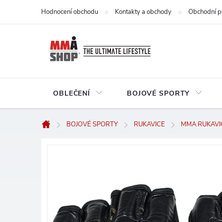
Přejít
Hodnocení obchodu
Kontakty a obchody
Obchodní p
na
obsah
OBLEČENÍ
BOJOVÉ SPORTY
BOJOVÉ SPORTY
RUKAVICE
MMA RUKAVI
Domů