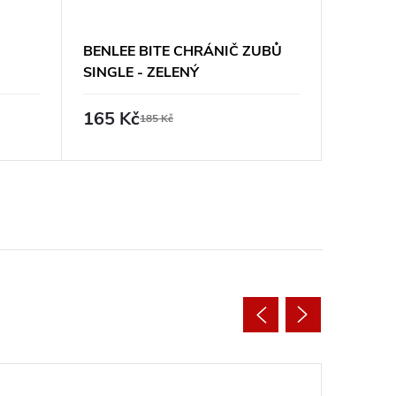
BENLEE BITE CHRÁNIČ ZUBŮ
VENUM
SINGLE - ZELENÝ
ZUBŮ S
ČERNÝ
165 Kč
530 K
185 Kč