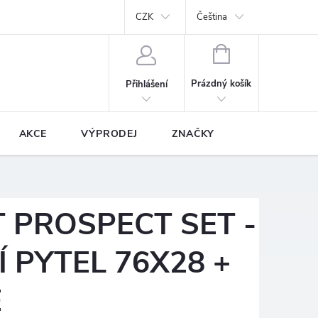
y
Podmínky ochrany osobních údajů
CZK
Prodávané značky
Čeština
NÁKUPNÍ
KOŠÍK
Prázdný košík
Přihlášení
AKCE
VÝPRODEJ
ZNAČKY
 PROSPECT SET -
 PYTEL 76X28 +
E