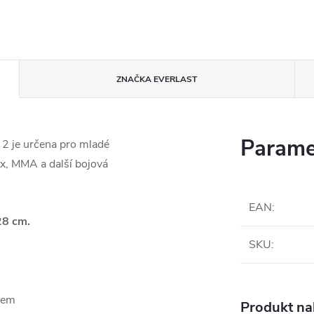
ZNAČKA
EVERLAST
Parame
 2 je určena pro mladé
x, MMA a další bojová
EAN
:
28 cm.
SKU
:
kem
Produkt nal