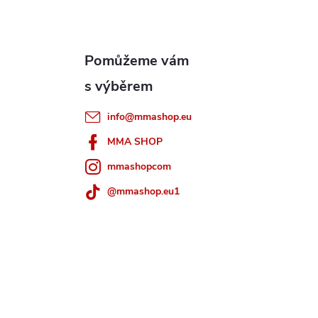
info
@
mmashop.eu
MMA SHOP
mmashopcom
@mmashop.eu1