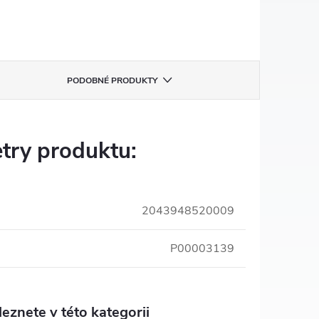
PODOBNÉ PRODUKTY
try produktu:
2043948520009
P00003139
eznete v této kategorii