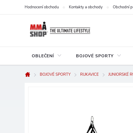
Přejít
Hodnocení obchodu
Kontakty a obchody
Obchodní p
na
obsah
OBLEČENÍ
BOJOVÉ SPORTY
BOJOVÉ SPORTY
RUKAVICE
JUNIORSKÉ R
Domů