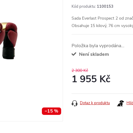
Kód produktu:
1100153
Sada Everlast Prospect 2 od znač
Obsahuje 15 kilový, 76 cm vysoký 
Položka byla vyprodána…
Není skladem
2 300 Kč
1 955 Kč
Měrná
cena:
Dotaz k produktu
Hlí
–15 %