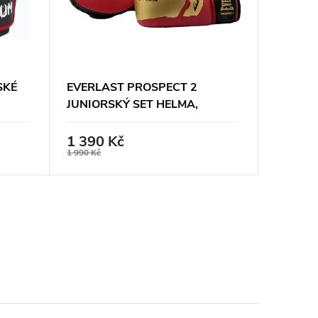
SKÉ
EVERLAST PROSPECT 2
VENUM 
JUNIORSKÝ SET HELMA,
DĚTSKÉ
RUKAVICE, LAPY -
ČERNO
ČERVENO/ZLATÉ
1 390 Kč
660 K
1 990 Kč