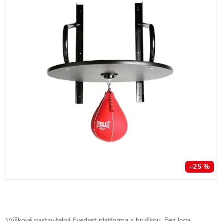
–25 %
Výškově nastavitelná Everlast platforma s hruškou. Bez loga.