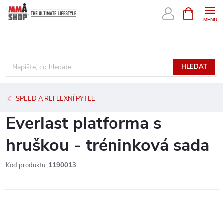
Přejít
NÁKUPNÍ
KOŠÍK
na
obsah
HLEDAT
SPEED A REFLEXNÍ PYTLE
Everlast platforma s
hruškou - tréninková sada
Kód produktu:
1190013