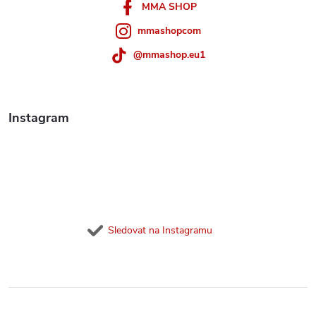
í
MMA SHOP
mmashopcom
@mmashop.eu1
Instagram
Sledovat na Instagramu