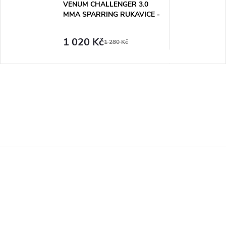
VENUM CHALLENGER 3.0
MMA SPARRING RUKAVICE -
ČERNO/ZLATÉ
1 020 Kč
1 280 Kč
Z
á
p