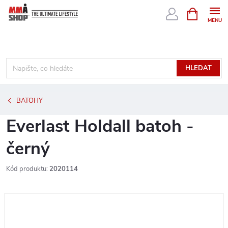
Přejít
NÁKUPNÍ
KOŠÍK
na
obsah
HLEDAT
BATOHY
Everlast Holdall batoh -
černý
Kód produktu:
2020114