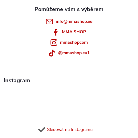
a
t
info
@
mmashop.eu
í
MMA SHOP
mmashopcom
@mmashop.eu1
Instagram
Sledovat na Instagramu