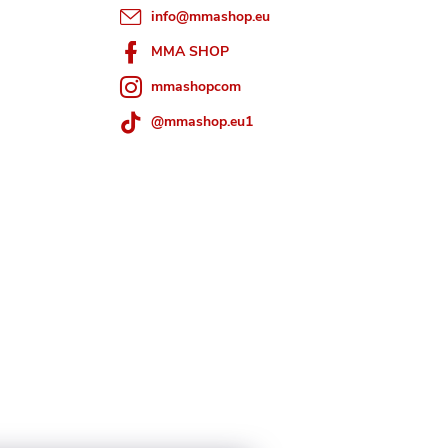
info
@
mmashop.eu
MMA SHOP
mmashopcom
@mmashop.eu1