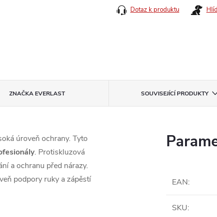
Dotaz k produktu
Hlí
ZNAČKA
EVERLAST
SOUVISEJÍCÍ PRODUKTY
Parame
ysoká úroveň ochrany. Tyto
ofesionály
. Protiskluzová
ání a ochranu před nárazy.
veň podpory ruky a zápěstí
EAN
:
SKU
: