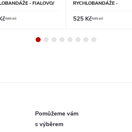
LOBANDÁŽE - FIALOVO/
RYCHLOBANDÁŽE -
É
ŠEDO/RŮŽOVÉ
Kč
525 Kč
585 Kč
585 Kč