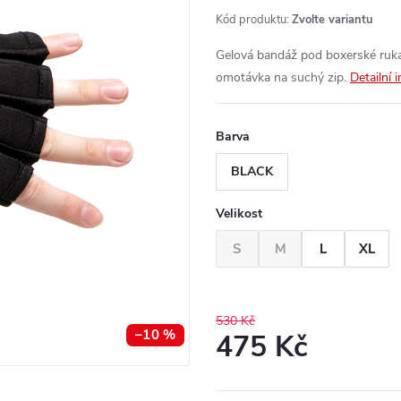
Kód produktu:
Zvolte variantu
Gelová bandáž pod boxerské ruka
omotávka na suchý zip.
Detailní 
Barva
BLACK
Velikost
S
M
L
XL
530 Kč
–10 %
475 Kč
Měrná
cena: