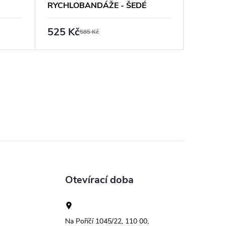
RYCHLOBANDÁŽE - ŠEDÉ
RYCHL
525 Kč
525 K
585 Kč
Otevírací doba
Na Poříčí 1045/22, 110 00,