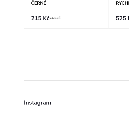
RVENÉ
ČERNÉ
RYCH
ČERN
215 Kč
525 
240 Kč
Z
á
Instagram
p