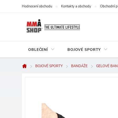
Přejít
Hodnocení obchodu
Kontakty a obchody
Obchodní p
na
obsah
OBLEČENÍ
BOJOVÉ SPORTY
BOJOVÉ SPORTY
BANDÁŽE
GELOVÉ BA
Domů