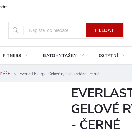
odmínky platné pro Českou a Slovenskou republiku
Reklamace a výměn
HLEDAT
FITNESS
BATOHY,TAŠKY
OSTATNÍ
NDÁŽE
Everlast Evergel Gelové rychlobandáže - černé
EVERLAST
GELOVÉ 
- ČERNÉ