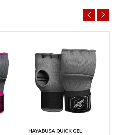
HAYABUSA QUICK GEL
HAYABU