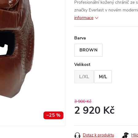
Profesionální kožený chránič ze s
značky Everlast v novém moderním
informace
Barva
BROWN
Velikost
L/XL
M/L
3 900 Kč
2 920 Kč
–25 %
Měrná
cena:
Dotaz k produktu
Hlí