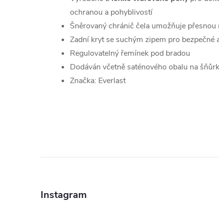
ochranou a pohyblivostí
Šněrovaný chránič čela umožňuje přesnou 
Zadní kryt se suchým zipem pro bezpečné a
Regulovatelný řemínek pod bradou
Dodáván včetně saténového obalu na šňůrk
Značka: Everlast
Z
á
Instagram
p