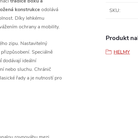
nací
tradice boxu a
kožená konstrukce
odolává
SKU
:
olnost. Díky lehkému
vážením ochrany a mobility.
Produkt nal
ho zipu. Nastavitelný
 přizpůsobení. Speciálně
HELMY
í
dodávají ideální
ění nebo sluchu. Chránič
asické řady a je nutností pro
onalou rovnováhu mezi