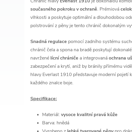
Chránič hlavy
Everlast 1910
je dokonalou kombi
současného pokroku v ochraně
. Prémiová
celo
vlhkosti a poskytuje optimální a dlouhodobou od
polstrování z pěny je tento chránič dokonalým vy
Snadná regulace
pomocí zadního systému suché
chránič čela a spona na bradě poskytují dokonalé
navržené
lícní chrániče
a integrovaná
ochrana uš
zabezpečení a krytí, aniž by bránily přímému vid
hlavy Everlast 1910 představuje moderní pojetí kl
každého znalce boje.
Specifikace:
Materiál:
vysoce kvalitní pravá kůže
Barva: hnědá
Vyrobeno z
lehké tvarované pěny
pro dok