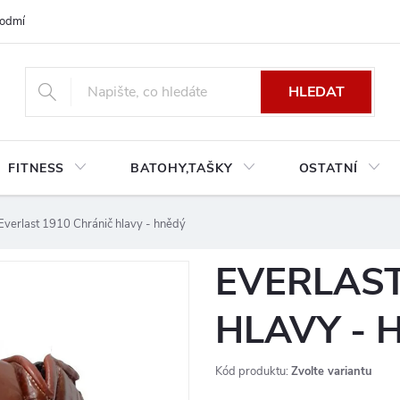
odmínky platné pro Českou a Slovenskou republiku
Reklamace a výměn
HLEDAT
FITNESS
BATOHY,TAŠKY
OSTATNÍ
Everlast 1910 Chránič hlavy - hnědý
EVERLAST
HLAVY - 
Kód produktu:
Zvolte variantu