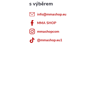
info
@
mmashop.eu
MMA SHOP
mmashopcom
@mmashop.eu1