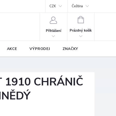
y
Podmínky ochrany osobních údajů
CZK
Prodávané značky
Čeština
NÁKUPNÍ
KOŠÍK
Prázdný košík
Přihlášení
AKCE
VÝPRODEJ
ZNAČKY
 1910 CHRÁNIČ
HNĚDÝ