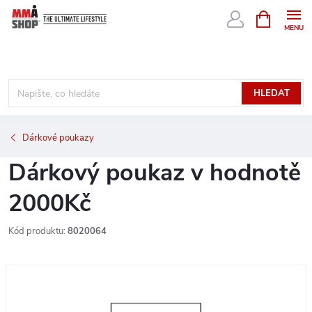
Přejít
NÁKUPNÍ
KOŠÍK
na
obsah
HLEDAT
Dárkové poukazy
Dárkový poukaz v hodnotě
2000Kč
Kód produktu:
8020064