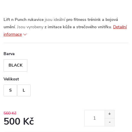
Lift n Punch rukavice
jsou ideální
pro fitness trénink a bojová
umění
. Jsou vyrobeny
z imitace kůže a strečového vnitřku
.
Detailní
informace
Barva
BLACK
Velikost
S
L
560 Kč
500 Kč
Měrná