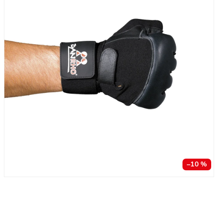
–10 %