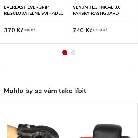
EVERLAST EVERGRIP
VENUM TECHNICAL 3.0
REGULOVATELNÉ ŠVIHADLO
PÁNSKÝ RASHGUARD
SE ZÁTĚŽÍ - 2,74 M
KRÁTKÝ RUKÁV - MODRÝ
370 Kč
740 Kč
490 Kč
1 490 Kč