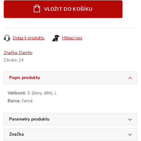
cena:
VLOŽIT DO KOŠÍKU
Dotaz k produktu
Hlídací pes
Značka:
Danrho
Záruka
:
24
Popis produktu
Velikosti:
S (ženy, děti), L
Barva:
černá
Parametry produktu
Značka