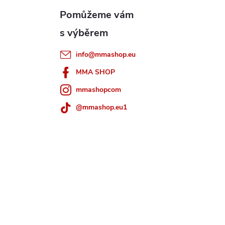
info
@
mmashop.eu
MMA SHOP
mmashopcom
@mmashop.eu1