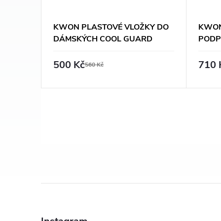
KWON PLASTOVÉ VLOŽKY DO
KWON
DÁMSKÝCH COOL GUARD
PODP
TOPŮ
ČERN
500 Kč
710 
560 Kč
O
v
l
á
Z
d
á