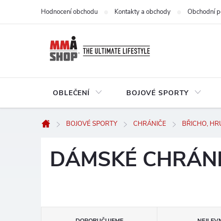
Přejít
Hodnocení obchodu
Kontakty a obchody
Obchodní p
na
obsah
OBLEČENÍ
BOJOVÉ SPORTY
BOJOVÉ SPORTY
CHRÁNIČE
BŘICHO, HR
Domů
DÁMSKÉ CHRÁN
Ř
DOPORUČUJEME
NEJLEVN