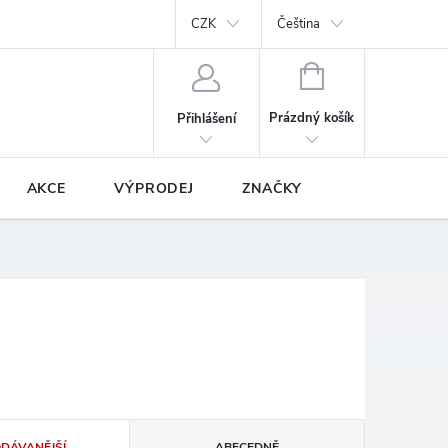
y
Podmínky ochrany osobních údajů
CZK
Prodávané značky
Čeština
NÁKUPNÍ
KOŠÍK
Prázdný košík
Přihlášení
AKCE
VÝPRODEJ
ZNAČKY
ODÁVANĚJŠÍ
ABECEDNĚ