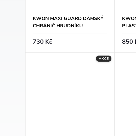
p
u
r
KWON MAXI GUARD DÁMSKÝ
KWON
k
CHRÁNIČ HRUDNÍKU
PLAS
o
t
730 Kč
850 
d
ů
u
AKCE
k
t
ů