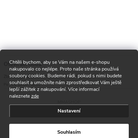
Chtěli bychom, aby se Vám na našem e-shopu
Otevírací doba
nakupovalo co nejlépe. Proto naše stránka používá
soubory cookies. Budeme rádi, pokud s nimi budete
Zborovská 1287, Smíchov, 150 00 Praha 5
souhlasit a umožníte nám zprostředkovat Vám ještě
Po - Pá: 12:00 - 18:00
lepší zážitek z nakupování. Více informací
naleznete
zde
MMASHOP
Nastavení
Copyright 2026
MMA shop
. Všechna práva vyhrazena.
Souhlasím
Vytvořil Shoptet