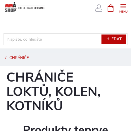
Přejít
NÁKUPNÍ
KOŠÍK
na
obsah
HLEDAT
CHRÁNIČE
CHRÁNIČE
LOKTŮ, KOLEN,
KOTNÍKŮ
Produkty teprve