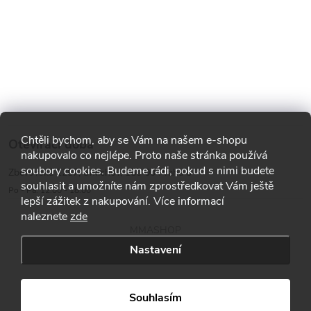
Chtěli bychom, aby se Vám na našem e-shopu
Otevírací doba
nakupovalo co nejlépe. Proto naše stránka používá
soubory cookies. Budeme rádi, pokud s nimi budete
Zborovská 1287, Smíchov, 150 00 Praha 5
souhlasit a umožníte nám zprostředkovat Vám ještě
Po - Pá: 12:00 - 18:00
lepší zážitek z nakupování. Více informací
naleznete
zde
MMASHOP
Nastavení
Copyright 2026
MMA shop
. Všechna práva vyhrazena.
Souhlasím
Vytvořil Shoptet