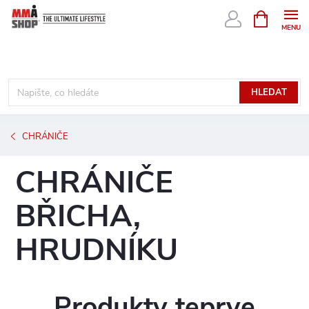
Přejít
NÁKUPNÍ
KOŠÍK
na
obsah
HLEDAT
CHRÁNIČE
CHRÁNIČE
BŘICHA,
HRUDNÍKU
Produkty teprve