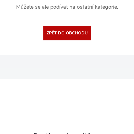
Můžete se ale podívat na ostatní kategorie.
ZPĚT DO OBCHODU
Z
á
p
a