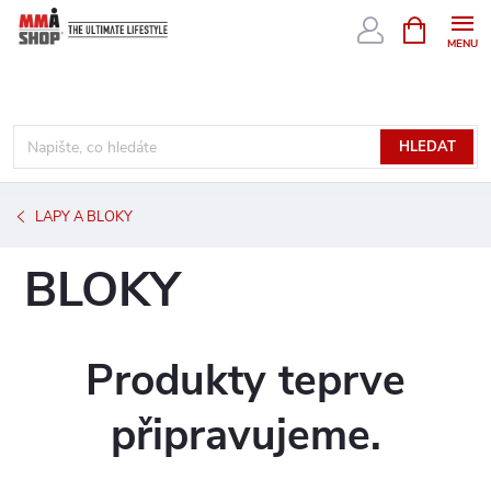
Přejít
NÁKUPNÍ
KOŠÍK
na
obsah
HLEDAT
LAPY A BLOKY
BLOKY
Produkty teprve
připravujeme.