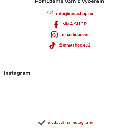
t
info
@
mmashop.eu
í
MMA SHOP
mmashopcom
@mmashop.eu1
Instagram
Sledovat na Instagramu