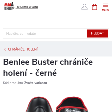
Přejít
NÁKUPNÍ
KOŠÍK
na
obsah
HLEDAT
CHRÁNIČE HOLENÍ
Benlee Buster chrániče
holení - černé
Kód produktu:
Zvolte variantu