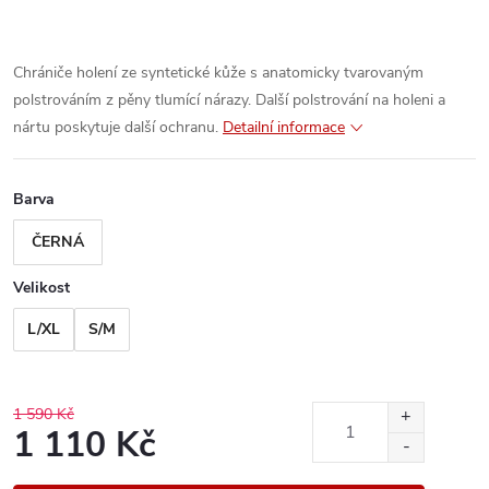
Chrániče holení ze syntetické kůže s anatomicky tvarovaným
polstrováním z pěny tlumící nárazy. Další polstrování na holeni a
nártu poskytuje další ochranu.
Detailní informace
Barva
ČERNÁ
Velikost
L/XL
S/M
1 590 Kč
1 110 Kč
Měrná