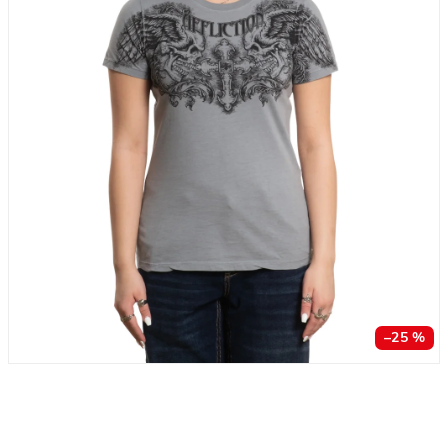
–25 %