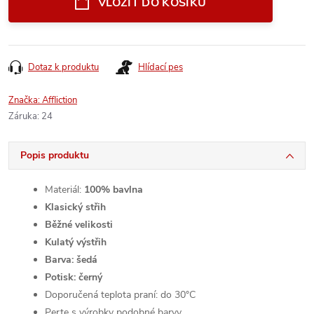
VLOŽIT DO KOŠÍKU
Dotaz k produktu
Hlídací pes
Značka:
Affliction
Záruka
:
24
Popis produktu
Materiál:
100
% bavlna
Klasický střih
Běžné velikosti
Kulatý výstřih
Barva: šedá
Potisk: černý
Doporučená teplota praní: do 30°C
Perte s výrobky podobné barvy