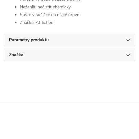
Nežehlit, nečistit chemicky
Sušte v sušičce na nízké úrovni
Značka: Affliction
Parametry produktu
Značka
Z
á