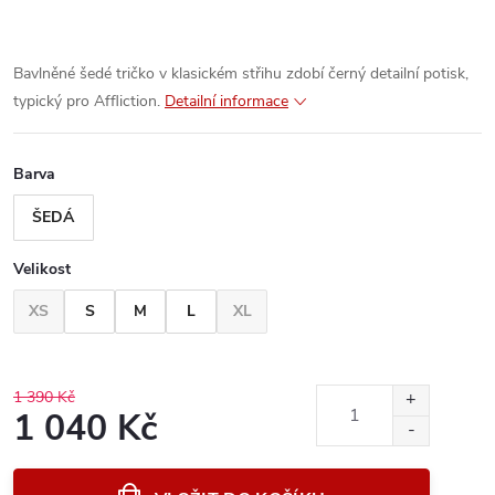
Bavlněné šedé tričko v klasickém střihu zdobí černý detailní potisk,
typický pro Affliction.
Detailní informace
Barva
ŠEDÁ
Velikost
XS
S
M
L
XL
1 390 Kč
1 040 Kč
Měrná
cena: