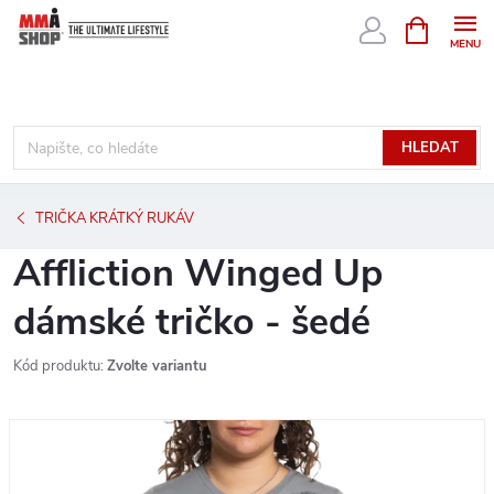
Přejít
NÁKUPNÍ
KOŠÍK
na
obsah
HLEDAT
TRIČKA KRÁTKÝ RUKÁV
Affliction Winged Up
dámské tričko - šedé
Kód produktu:
Zvolte variantu