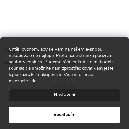
Chtěli bychom, aby se Vám na našem e-shopu
Otevírací doba
nakupovalo co nejlépe. Proto naše stránka používá
soubory cookies. Budeme rádi, pokud s nimi budete
Zborovská 1287, Smíchov, 150 00 Praha 5
souhlasit a umožníte nám zprostředkovat Vám ještě
Po - Pá: 12:00 - 18:00
lepší zážitek z nakupování. Více informací
naleznete
zde
MMASHOP
Nastavení
Copyright 2026
MMA shop
. Všechna práva vyhrazena.
Souhlasím
Vytvořil Shoptet