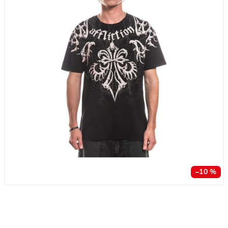
–10 %