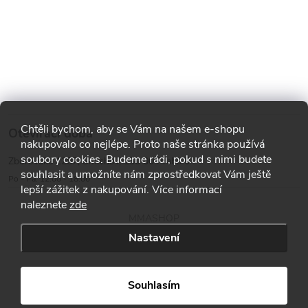
Chtěli bychom, aby se Vám na našem e-shopu
Otevírací doba
nakupovalo co nejlépe. Proto naše stránka používá
soubory cookies. Budeme rádi, pokud s nimi budete
Zborovská 1287, Smíchov, 150 00 Praha 5
souhlasit a umožníte nám zprostředkovat Vám ještě
Po - Pá: 12:00 - 18:00
lepší zážitek z nakupování. Více informací
naleznete
zde
MMASHOP
Nastavení
Copyright 2026
MMA shop
. Všechna práva vyhrazena.
Souhlasím
Vytvořil Shoptet