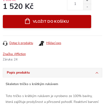
1 520 Kč
Měrná
cena:
VLOŽIT DO KOŠÍKU
Dotaz k produktu
Hlídací pes
Značka:
Affliction
Záruka
:
24
Popis produktu
Skeleton tričko s krátkým rukávem
Toto tričko s krátkým rukávem je vyrobeno ze 100% bavlny,
která zajišťuje prodyšnost a přirozené pohodlí. Reaktivní barvení