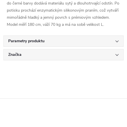
do černé barvy dodává materiálu sytý a dlouhotrvající odstín. Po
potisku prochází enzymatickým silikonovým praním, což vytváří
mimořádně hladký a jemný povrch s prémiovým vzhledem.
Model měří 180 cm, váží 70 kg a má na sobě velikost L.
Parametry produktu
Značka
Z
á