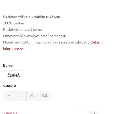
Skeleton tričko s krátkým rukávem
100% bavlna
Reaktivně barvená černá
Enzymatické silikonové praní po potisku
Model měří 180 cm, váží 70 kg a má na sobě velikost L
Detailní
informace
Barva
ČERNÁ
Velikost
M
L
XL
XXL
1 690 Kč