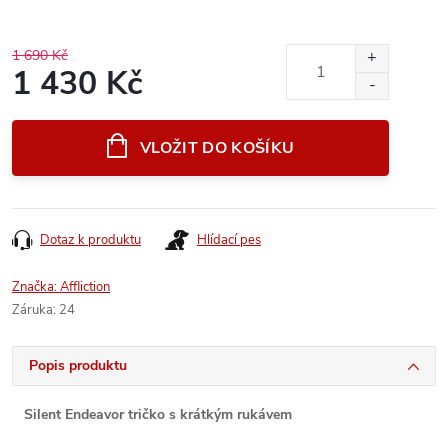
1 690 Kč
1 430 Kč
Měrná
cena:
VLOŽIT DO KOŠÍKU
Dotaz k produktu
Hlídací pes
Značka:
Affliction
Záruka
:
24
Popis produktu
Silent Endeavor tričko s krátkým rukávem