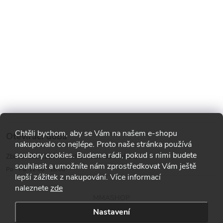
Chtěli bychom, aby se Vám na našem e-shopu
Otevírací doba
nakupovalo co nejlépe. Proto naše stránka používá
soubory cookies. Budeme rádi, pokud s nimi budete
Zborovská 1287, Smíchov, 150 00 Praha 5
souhlasit a umožníte nám zprostředkovat Vám ještě
Po - Pá: 12:00 - 18:00
lepší zážitek z nakupování. Více informací
naleznete
zde
MMASHOP
Nastavení