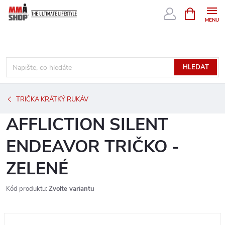
Přejít
NÁKUPNÍ
KOŠÍK
na
obsah
HLEDAT
TRIČKA KRÁTKÝ RUKÁV
AFFLICTION SILENT
ENDEAVOR TRIČKO -
ZELENÉ
Kód produktu:
Zvolte variantu